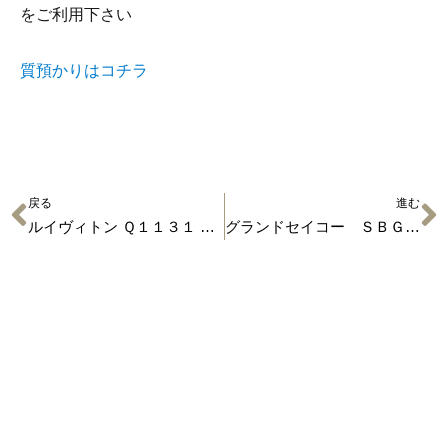
をご利用下さい
質預かりはコチラ
戻る
進む
ルイヴィトン Ｑ１１３１ タンブールＧＭＴ
グランドセイコー ＳＢＧＲ００１ ９Ｓ５５搭載モデル
有限会社 小泉
〒529-1311 滋賀県愛知郡愛荘町石橋725