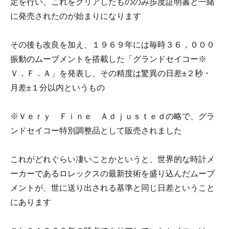
定を行い、これをクリアしたもののみ歩度証明書と一緒
に発売されたのが始まりになります
その後も改良を加え、１９６９年には毎時３６，０００
振動のムーブメントを搭載した「グランドセイコー※
Ｖ．Ｆ．Ａ」を発表し、その精度は驚異の日差±２秒・
月差±１分以内というもの
※Ｖｅｒｙ Ｆｉｎｅ Ａｄｊｕｓｔｅｄの略で、グラ
ンドセイコー特別調整品として販売されました
これがどれぐらい凄いことかというと、世界的な時計メ
ーカーであるロレックスの最新技術を盛り込んだムーブ
メントが、世に送り出される基準と同じ日差ということ
にあります