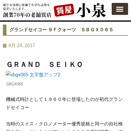
質屋の使い方
質預かり
買い取り
買い取りカテゴリ一覧
買い取り査定
会社概要
よくある質問
お問い合わせ
グランドセイコー ９Ｆクォーツ ＳＢＧＸ０６５
8月 24, 2017
ＧＲＡＮＤ ＳＥＩＫＯ
SBGX065
機械式時計として１９６０年に登場したのが初代グラン
ドセイコー
当時のスイス・クロノメーター優秀規格と同一の自社検