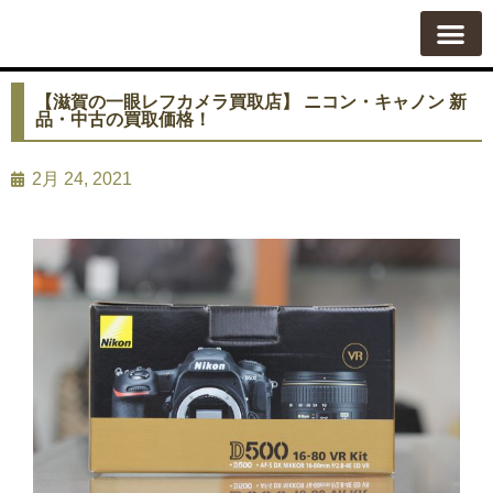
質屋の使い方
質預かり
買い取り
買い取りカテゴリ一覧
買い取り査定
会社概要
よくある質問
お問い合わせ
【滋賀の一眼レフカメラ買取店】 ニコン・キャノン 新
品・中古の買取価格！
2月 24, 2021