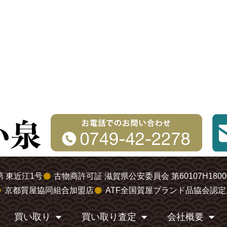
 東近江1号
古物商許可証 滋賀県公安委員会 第60107H1800
京都質屋協同組合加盟店
ATF全国質屋ブランド品協会認定
買い取り
買い取り査定
会社概要