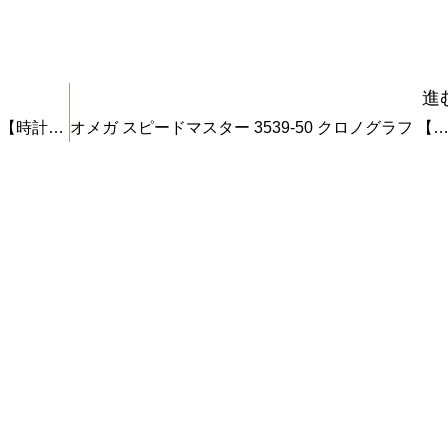
進
ロレックス 青サブ Ref.16613 コンビ デイト 【時計の買取】
オメガ スピードマスター 3539-50 クロノグラフ 【時計の