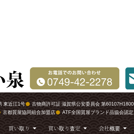
 東近江1号
古物商許可証 滋賀県公安委員会 第60107H1800
京都質屋協同組合加盟店
ATF全国質屋ブランド品協会認定
買い取り
買い取り査定
会社概要