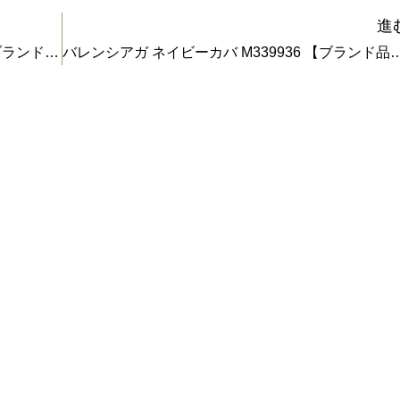
進
プラダ 迷彩トート ナイロンバッグ 美品 【ブランド品の買取】
バレンシアガ ネイビーカバ M339936