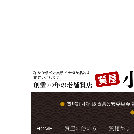
質屋許可証 滋賀県公安委員会 第
HOME
質屋の使い方
質預かり