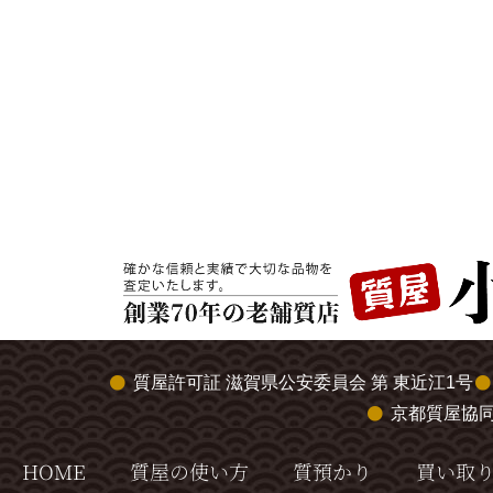
質屋許可証 滋賀県公安委員会 第 東近江1号
京都質屋協
HOME
質屋の使い方
質預かり
買い取