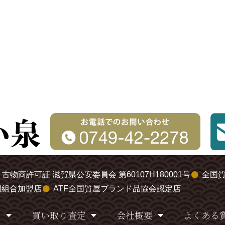
古物商許可証 滋賀県公安委員会 第60107H180001号
全国
同組合加盟店
ATF全国質屋ブランド品協会認定店
り
買い取り査定
会社概要
よくある