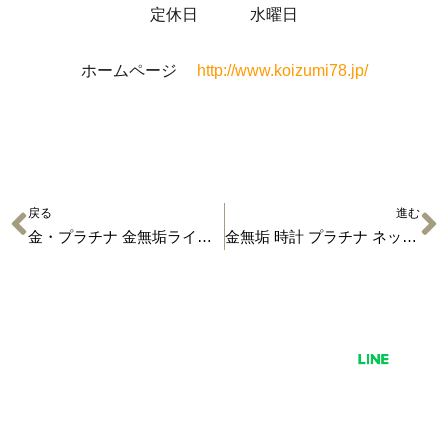
定休日 水曜日
ホームページ
http://www.koizumi78.jp/
戻る
進む
金・プラチナ 金無垢ライター メガネフレーム タイバー 【金の買取】
金無垢 時計 プラチナ ネックレス ブレス 買取価格 【金プラチナの買取】
有限会社 小泉
〒529-1311 滋賀県愛知郡愛荘町石橋725