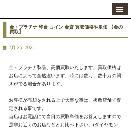
質屋の使い方
質預かり
買い取り
買い取りカテゴリ一覧
買い取り査定
会社概要
よくある質問
お問い合わせ
金・プラチナ 印台 コイン 金貨 買取価格や単価 【金の
買取】
2月 25, 2021
金・プラチナ製品、高価買取いたします。買取価格は
お店によって全然違います。時には数万、数十万の開
きがでる場合があります。
お客様が売却をされる上で大事な事は、複数店舗で査
定される事です。
当店はお電話にて当日の買取単価をお答えしますので
是非お近くのお店などとお比べ下さい。(ダイヤモン