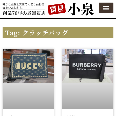
質屋の使い方
質預かり
買い取り
買い取りカテゴリ一覧
買い取り査定
会社概要
よくある質問
お問い合わせ
Tag: クラッチバッグ