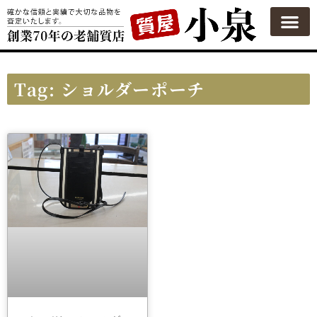
質屋の使い方
質預かり
買い取り
買い取りカテゴリ一覧
買い取り査定
会社概要
よくある質問
お問い合わせ
Tag: ショルダーポーチ