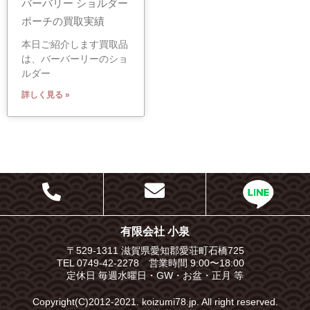
バーバリー ショルダー
ポーチの買取実績
本日ご紹介します買取品
は、バーバーリーのショ
ルダー
詳しく見る »
有限会社 小泉
〒529-1311 滋賀県愛知郡愛荘町石橋725
TEL 0749-42-2278 営業時間 9:00〜18:00
定休日 毎週水曜日・GW・お盆・正月 等
Copyright(C)2012-2021. koizumi78.jp. All right reserved.