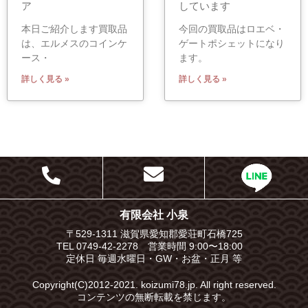
ア
しています
本日ご紹介します買取品
今回の買取品はロエベ・
は、エルメスのコインケ
ゲートポシェットになり
ース・
ます。
詳しく見る »
詳しく見る »
有限会社 小泉
〒529-1311 滋賀県愛知郡愛荘町石橋725
TEL 0749-42-2278 営業時間 9:00〜18:00
定休日 毎週水曜日・GW・お盆・正月 等
Copyright(C)2012-2021. koizumi78.jp. All right reserved.
コンテンツの無断転載を禁じます。