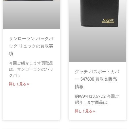
サンローラン バックパ
ック リュックの買取実
績
今回ご紹介します買取品
は、サンローランのバッ
グッチ パスポートカバ
クパッ
ー 547608 買取＆販売
詳しく見る »
情報
約W9×H13.5×D2 今回ご
紹介します商品は、
詳しく見る »