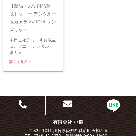
【新品・未使用品買
取】ソニー デジタル一
眼カメラ ZV-E10L レン
ズキット
本日ご紹介します買取品
は、ソニー デジタル一
眼カメ
詳しく見る »
有限会社 小泉
〒529-1311 滋賀県愛知郡愛荘町石橋725
TEL 0749-42-2278 営業時間 9:00〜18:00