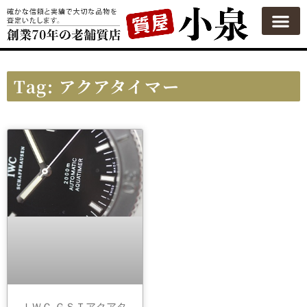
質屋の使い方
質預かり
買い取り
買い取りカテゴリ一覧
買い取り査定
会社概要
よくある質問
お問い合わせ
Tag: アクアタイマー
ＩＷＣ ＧＳＴアクアタ