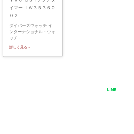
イマー ＩＷ３５３６０
０２
ダイバーズウォッチ イ
ンターナショナル・ウォ
ッチ・
詳しく見る »
有限会社 小泉
〒529-1311 滋賀県愛知郡愛荘町石橋725
TEL 0749-42-2278 営業時間 9:00〜18:00
定休日 毎週水曜日・GW・お盆・正月 等