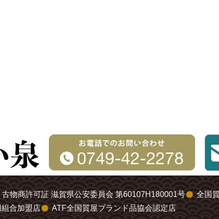
古物商許可証 滋賀県公安委員会 第60107H180001号
全国
同組合加盟店
ATF全国質屋ブランド品協会認定店