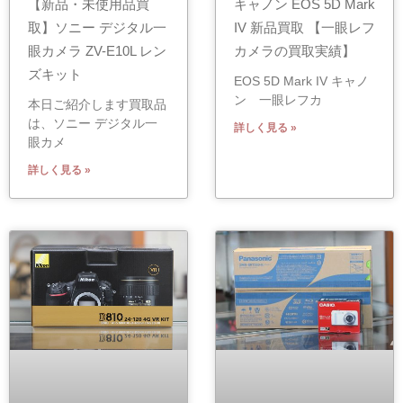
【新品・未使用品買
キャノン EOS 5D Mark
取】ソニー デジタル一
IV 新品買取 【一眼レフ
眼カメラ ZV-E10L レン
カメラの買取実績】
ズキット
EOS 5D Mark IV キャノ
ン 一眼レフカ
本日ご紹介します買取品
は、ソニー デジタル一
詳しく見る »
眼カメ
詳しく見る »