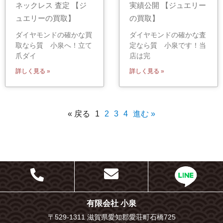
ネックレス 査定 【ジ
実績公開 【ジュエリー
ュエリーの買取】
の買取】
ダイヤモンドの確かな買
ダイヤモンドの確かな査
取なら質 小泉へ！立て
定なら質 小泉です！当
爪ダイ
店は完
詳しく見る »
詳しく見る »
« 戻る
1
2
3
4
進む »
有限会社 小泉
〒529-1311 滋賀県愛知郡愛荘町石橋725