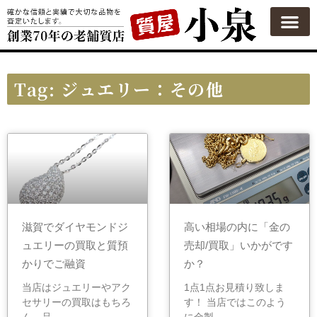
Tag: ジュエリー：その他
滋賀でダイヤモンドジ
高い相場の内に「金の
ュエリーの買取と質預
売却/買取」いかがです
かりでご融資
か？
当店はジュエリーやアク
1点1点お見積り致しま
セサリーの買取はもちろ
す！ 当店ではこのよう
ん、品
に金製