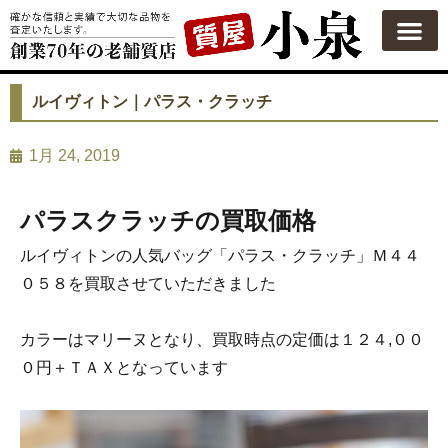
質屋の使い方
質預かり
買い取り
買い取りカテゴリ一覧
買い取り査定
会社概要
よくある質問
お問い合わせ
ルイヴィトン｜パラス・クラッチ
1月 24, 2019
パラスクラッチの買取価格
ルイヴィトンの人気バッグ「パラス・クラッチ」Ｍ４４
０５８を買取させていただきました
カラーはマリーヌとなり、買取時点の定価は１２４,００
０円＋ＴＡＸとなっています