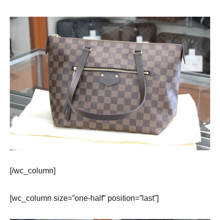
[/wc_column]
[wc_column size=”one-half” position=”last”]