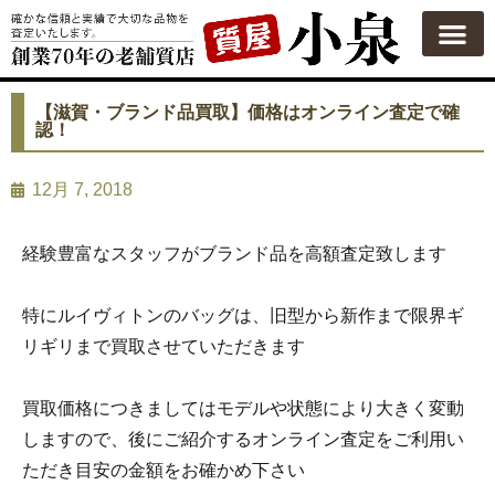
質屋の使い方
質預かり
買い取り
買い取りカテゴリ一覧
買い取り査定
会社概要
よくある質問
お問い合わせ
【滋賀・ブランド品買取】価格はオンライン査定で確
認！
12月 7, 2018
経験豊富なスタッフがブランド品を高額査定致します
特にルイヴィトンのバッグは、旧型から新作まで限界ギ
リギリまで買取させていただきます
買取価格につきましてはモデルや状態により大きく変動
しますので、後にご紹介するオンライン査定をご利用い
ただき目安の金額をお確かめ下さい