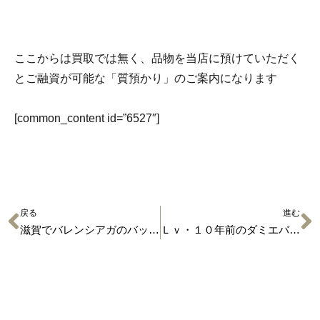
ここからは買取では無く、品物を当店に預けていただく
とご融資が可能な「質預かり」のご案内になります
[common_content id=”6527″]
戻る
進む
滋賀でバレンシアガのバッグが高く売れるブランド買取店
Ｌｖ・１０年前のダミエバッグの買取価格が８２,０００円！