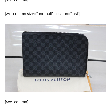
[wc_column size=”one-half” position=”last”]
[/wc_column]