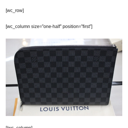
[wc_row]
[wc_column size=”one-half” position=”first”]
[/wc_column]