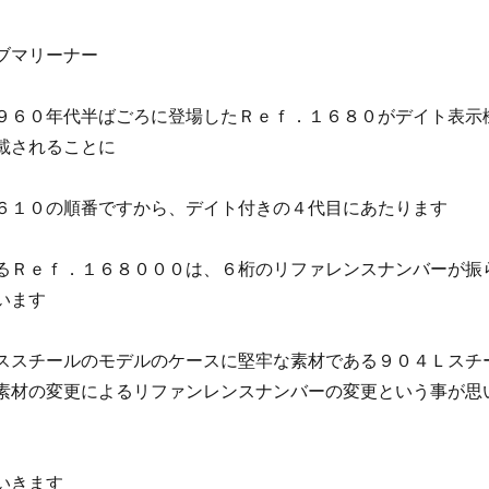
ブマリーナー
９６０年代半ばごろに登場したＲｅｆ．１６８０がデイト表示
載されることに
６１０の順番ですから、デイト付きの４代目にあたります
るＲｅｆ．１６８０００は、６桁のリファレンスナンバーが振
います
ススチールのモデルのケースに堅牢な素材である９０４Ｌスチ
素材の変更によるリファンレンスナンバーの変更という事が思
いきます