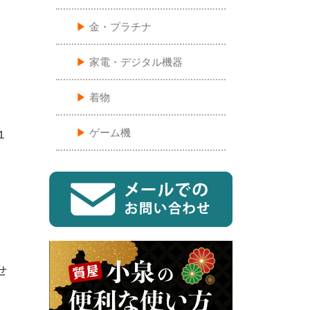
▶︎
金・プラチナ
▶︎
家電・デジタル機器
▶︎
着物
▶︎
ゲーム機
１
せ