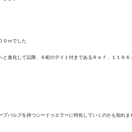
００ｍでした
へと進化して以降、６桁のデイト付きであるＲｅｆ．１１６６
ープバルブを持つシードゥエラーに特化していくのかも知れま