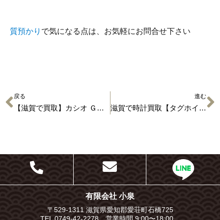
質預かり
で気になる点は、お気軽にお問合せ下さい
戻る
進む
【滋賀で買取】カシオ Ｇ－ＳＨＯＣＫ ＭＴＧ－Ｓ１０００Ｄ
滋賀で時計買取【タグホイヤー・フォーミュラ１】
有限会社 小泉
〒529-1311 滋賀県愛知郡愛荘町石橋725
TEL 0749-42-2278 営業時間 9:00〜18:00