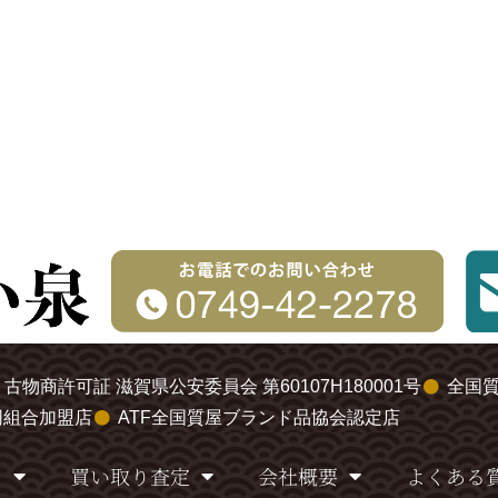
古物商許可証 滋賀県公安委員会 第60107H180001号
全国
同組合加盟店
ATF全国質屋ブランド品協会認定店
り
買い取り査定
会社概要
よくある