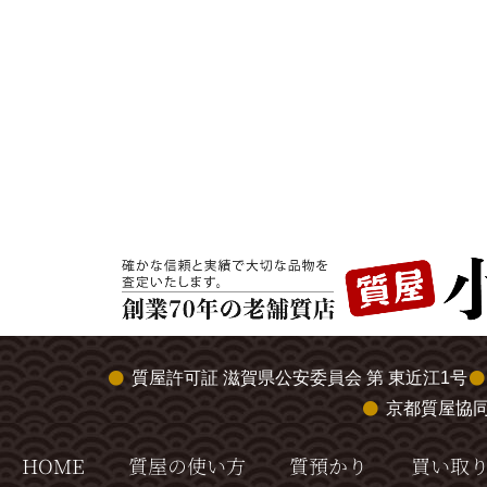
質屋許可証 滋賀県公安委員会 第 東近江1号
京都質屋協
HOME
質屋の使い方
質預かり
買い取