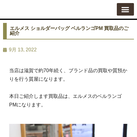
質屋の使い方
質預かり
買い取り
買い取りカテゴリ一覧
買い取り査定
会社概要
よくある質問
お問い合わせ
エルメス ショルダーバッグ ベルランゴPM 買取品のご
紹介
9月 13, 2022
当店は滋賀で約70年続く、ブランド品の買取や質預か
りを行う質屋になります。
本日ご紹介します買取品は、エルメスのベルランゴ
PMになります。