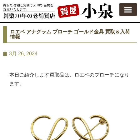
質屋の使い方
質預かり
買い取り
買い取りカテゴリ一覧
買い取り査定
会社概要
よくある質問
お問い合わせ
ロエベ アナグラム ブローチ ゴールド金具 買取＆入荷
情報
3月 26, 2024
本日ご紹介します買取品は、ロエベのブローチになり
ます。