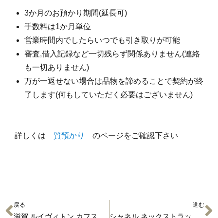
3か月のお預かり期間(延長可)
手数料は1か月単位
営業時間内でしたらいつでも引き取りが可能
審査,借入記録など一切残らず関係ありません(連絡
も一切ありません)
万が一返せない場合は品物を諦めることで契約が終
了します(何もしていただく必要はございません)
詳しくは
質預かり
のページをご確認下さい
戻る
進む
滋賀 ルイヴィトン カフス M68100 買取＆入荷情報
シャネル ネックストラップ 小物 買取＆入荷情報