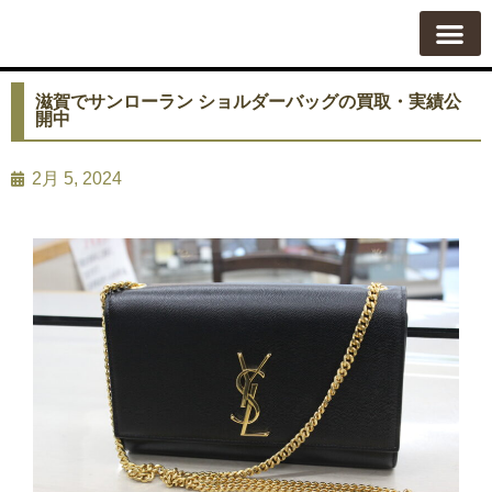
質屋の使い方
質預かり
買い取り
買い取りカテゴリ一覧
買い取り査定
会社概要
よくある質問
お問い合わせ
滋賀でサンローラン ショルダーバッグの買取・実績公
開中
2月 5, 2024