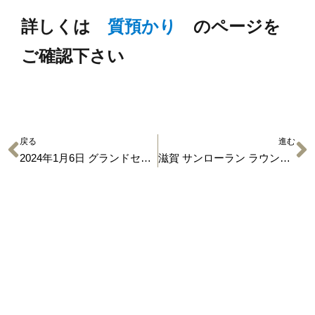
詳しくは
質預かり
のページを
ご確認下さい
戻る
進む
2024年1月6日 グランドセイコー SBGV025 買取品のご紹介です
滋賀 サンローラン ラウンド財布 買取実績公開中
有限会社 小泉
〒529-1311 滋賀県愛知郡愛荘町石橋725
TEL 0749-42-2278 営業時間 9:00〜18:00