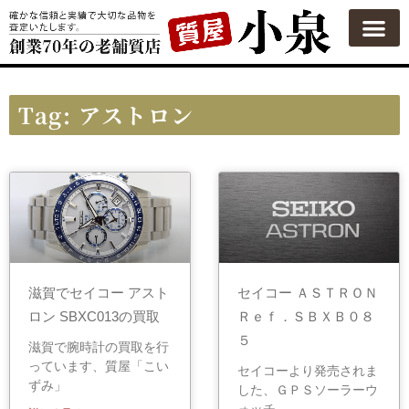
Tag: アストロン
滋賀でセイコー アスト
セイコー ＡＳＴＲＯＮ
ロン SBXC013の買取
Ｒｅｆ．ＳＢＸＢ０８
５
滋賀で腕時計の買取を行
っています、質屋「こい
セイコーより発売されま
ずみ」
した、ＧＰＳソーラーウ
ォッチ