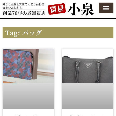
質屋の使い方
質預かり
買い取り
買い取りカテゴリ一覧
買い取り査定
会社概要
よくある質問
お問い合わせ
Tag: バッグ