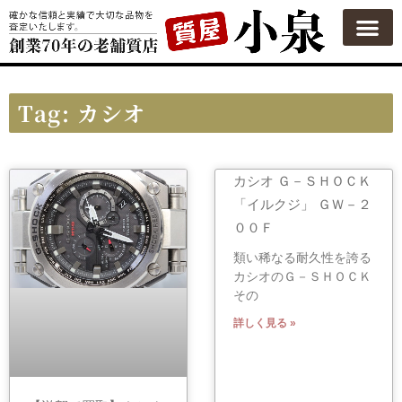
質屋の使い方
質預かり
買い取り
買い取りカテゴリ一覧
買い取り査定
会社概要
よくある質問
お問い合わせ
Tag: カシオ
カシオ Ｇ－ＳＨＯＣＫ
「イルクジ」 ＧＷ－２
００Ｆ
類い稀なる耐久性を誇る
カシオのＧ－ＳＨＯＣＫ
その
詳しく見る »