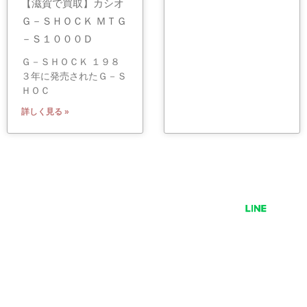
【滋賀で買取】カシオ
Ｇ－ＳＨＯＣＫ ＭＴＧ
－Ｓ１０００Ｄ
Ｇ－ＳＨＯＣＫ １９８
３年に発売されたＧ－Ｓ
ＨＯＣ
詳しく見る »
有限会社 小泉
〒529-1311 滋賀県愛知郡愛荘町石橋725
TEL 0749-42-2278 営業時間 9:00〜18:00
定休日 毎週水曜日・GW・お盆・正月 等