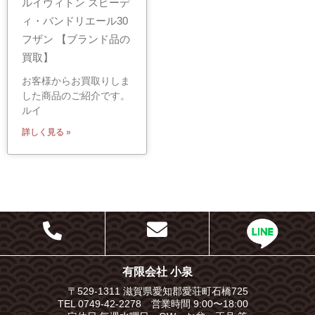
ルイヴィトン スピーデ
ィ・バンドリエール30
フザン 【ブランド品の
買取】
お客様からお買取りしま
した商品のご紹介です。
ルイ
詳しく見る »
有限会社 小泉
〒529-1311 滋賀県愛知郡愛荘町石橋725
TEL 0749-42-2278 営業時間 9:00〜18:00