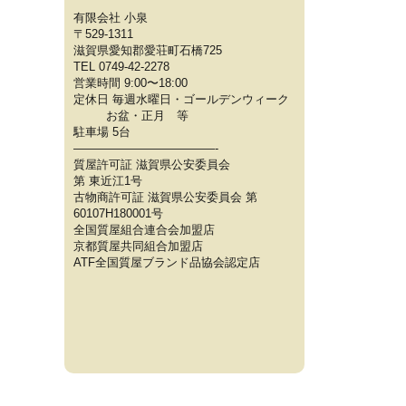
有限会社 小泉
〒529-1311
滋賀県愛知郡愛荘町石橋725
TEL 0749-42-2278
営業時間 9:00〜18:00
定休日 毎週水曜日・ゴールデンウィーク
お盆・正月 等
駐車場 5台
————————————-
質屋許可証 滋賀県公安委員会
第 東近江1号
古物商許可証 滋賀県公安委員会 第
60107H180001号
全国質屋組合連合会加盟店
京都質屋共同組合加盟店
ATF全国質屋ブランド品協会認定店