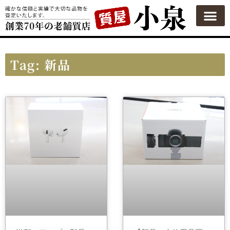
質屋の使い方
質預かり
買い取り
買い取りカテゴリ一覧
買い取り査定
会社概要
よくある質問
お問い合わせ
Tag: 新品