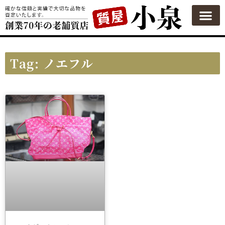
質屋の使い方
質預かり
買い取り
買い取りカテゴリ一覧
買い取り査定
会社概要
よくある質問
お問い合わせ
Tag: ノエフル