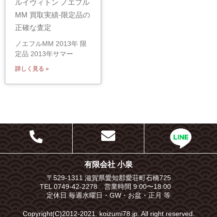
ルイヴィトン ノエフル
MM 買取実績-限定品の
正確な査定
ノエフルMM 2013年 限
定品 2013年サマー
詳しく見る »
有限会社 小泉
〒529-1311 滋賀県愛知郡愛荘町石橋725
TEL 0749-42-2278 営業時間 9:00〜18:00
定休日 毎週水曜日・GW・お盆・正月 等
Copyright(C)2012-2021. koizumi78.jp. All right reserved.