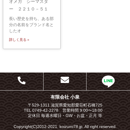
オメガ シーマスタ
ー ２２１０－５１
長い歴史を持ち、ある部
分の名前をブランド名と
したオ
詳しく見る »
有限会社 小泉
〒529-1311 滋賀県愛知郡愛荘町石橋725
TEL 0749-42-2278 営業時間 9:00〜18:00
定休日 毎週水曜日・GW・お盆・正月 等
Copyright(C)2012-2021. koizumi78.jp. All right reserved.