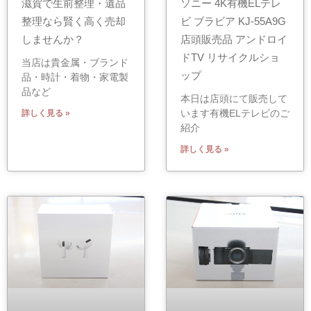
滋賀で生前整理・遺品
ソニー 4K有機ELテレ
整理なら賢く高く売却
ビ ブラビア KJ-55A9G
しませんか？
店頭販売品 アンドロイ
ドTV リサイクルショ
当店は貴金属・ブランド
ップ
品・時計・着物・家電製
品など
本日は店頭にて販売して
います有機ELテレビのご
詳しく見る »
紹介
詳しく見る »