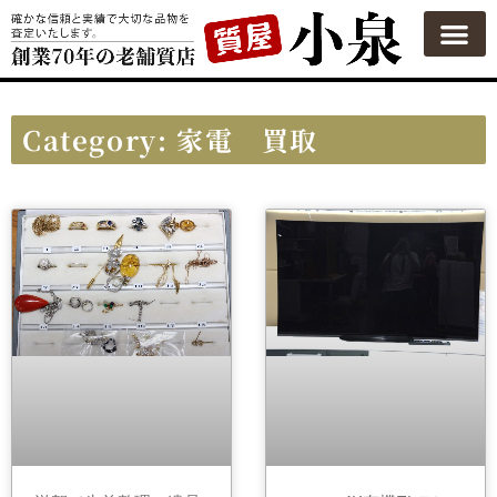
質屋の使い方
質預かり
買い取り
買い取りカテゴリ一覧
買い取り査定
会社概要
よくある質問
お問い合わせ
Category: 家電 買取