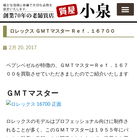
質屋の使い方
質預かり
買い取り
買い取りカテゴリ一覧
買い取り査定
会社概要
よくある質問
お問い合わせ
ロレックス ＧＭＴマスター Ｒｅｆ．１６７００
2月 20, 2017
ペプシベゼルが特徴の、ＧＭＴマスターＲｅｆ．１６７
００を買取させていただきましたのでご紹介いたします
ＧＭＴマスター
ロレックスのモデルはプロフェッショナル向けに制作さ
れることが多く、このＧＭＴマスターは１９５５年にパ