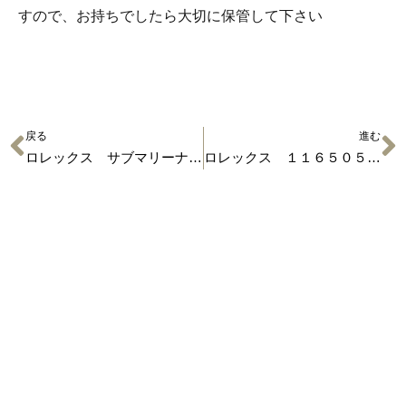
すので、お持ちでしたら大切に保管して下さい
戻る
進む
ロレックス サブマリーナー １１６６１０ＬＮ
ロレックス １１６５０５ エバーローズゴールドのデイトナ
有限会社 小泉
〒529-1311 滋賀県愛知郡愛荘町石橋725
TEL 0749-42-2278 営業時間 9:00〜18:00
定休日 毎週水曜日・GW・お盆・正月 等