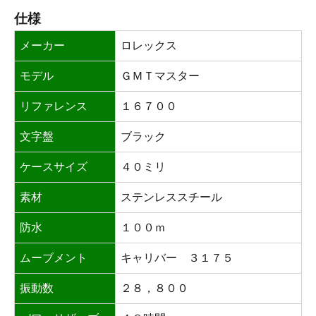
仕様
メーカー
ロレックス
モデル
ＧＭＴマスター
リファレンス
１６７００
文字盤
ブラック
ケースサイズ
４０ミリ
素材
ステンレススチール
防水
１００ｍ
ムーブメント
キャリバー ３１７５
振動数
２８，８００