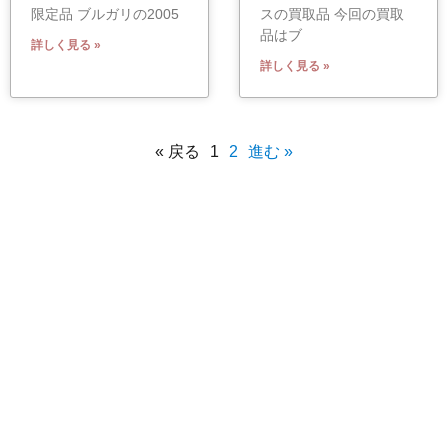
限定品 ブルガリの2005
スの買取品 今回の買取
品はブ
詳しく見る »
詳しく見る »
« 戻る
1
2
進む »
有限会社 小泉
〒529-1311 滋賀県愛知郡愛荘町石橋725
TEL 0749-42-2278 営業時間 9:00〜18:00
定休日 毎週水曜日・GW・お盆・正月 等
Copyright(C)2012-2021. koizumi78.jp. All right reserved.