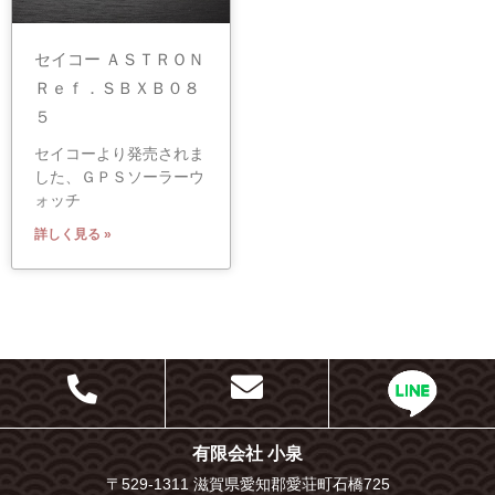
セイコー ＡＳＴＲＯＮ
Ｒｅｆ．ＳＢＸＢ０８
５
セイコーより発売されま
した、ＧＰＳソーラーウ
ォッチ
詳しく見る »
有限会社 小泉
〒529-1311 滋賀県愛知郡愛荘町石橋725