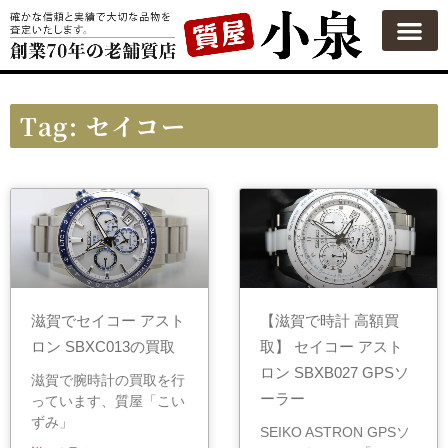
Tag: セイコー
滋賀でセイコー アスト
【滋賀で時計 高額買
ロン SBXC013の買取
取】 セイコー アスト
ロン SBXB027 GPSソ
滋賀で腕時計の買取を行
ーラー
っています、質屋「こい
ずみ」
SEIKO ASTRON GPSソ